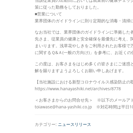
当該従業員の出勤日においては就業前の健康チェッ
策に従った勤務をしておりました。
■営業について
業界団体のガイドラインに則り定期的な消毒・清掃
なお当社では、業界団体のガイドラインに準拠した
先さま、従業員の健康と安全確保を最優先に考え、
まいります。浅草花やしきをご利用されたお客様で
に関するＱ&Ａ(一般の方向け)」を参考に、お近く
この度は、お客さまをはじめ多くの皆さまにご迷惑
解を賜りますようよろしくお願い申しあげます。
【当社施設における新型コロナウイルス感染防止の
https://www.hanayashiki.net/archives/8778
＜お客さまからのお問合せ先＞ ※以下のメールア
toiawase@hana-yashiki.co.jp ※対応時間
カテゴリー:
ニュースリリース