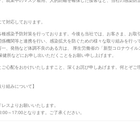
ク、就業中のマスク着用、人的距離を確保した接客など、当社の感染防
にて対応しております。
各種感染予防対策を行っております。今後も当社では、お客さま、お取
関係機関等と連携を行い、感染拡大を防ぐための様々な取り組みを行っ
万一、発熱など体調不良のある方は、 厚生労働省の「新型コロナウイル
の保健所などにお申し出いただくことをお願い申し上げます。
とご心配をおかけいたしますこと、深くお詫び申しあげます。何とぞご
取り組みについて】
ドレスよりお願いいたします。
は平日10:00～17:00となります。ご了承ください。