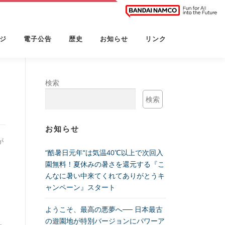
ジ
電子公告
歴史
お知らせ
リンク
検索
検索
お知らせ
が
“酷暑日元年“は気温40℃以上で次回入
園無料！夏休みの暑さを還元する『こ
んなに暑い中来てくれてありがとうキ
ャンペーン』スタート
ようこそ、最高の悪夢へ── 日本最古
の遊園地が特別バージョンにパワーア