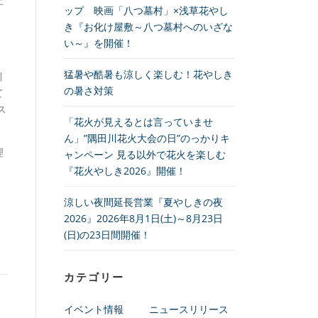
止
ップ 映画「八つ墓村」×浅草花やし
き『お化け屋敷～八つ墓村へのいざな
い～』を開催！
猛暑や酷暑も涼しく楽しむ！花やしき
引
の暑さ対策
て
ス
「花火が見えるとは言っていませ
ん」”隅田川花火大会の日”のっかりキ
理
ャンペーン 見る以外で花火を楽しむ
『花火やしき2026』開催！
涼しい夜間延長営業『夏やしきの夜
2026』2026年8月1日(土)～8月23日
(日)の23日間開催！
カテゴリー
イベント情報
ニュースリリース