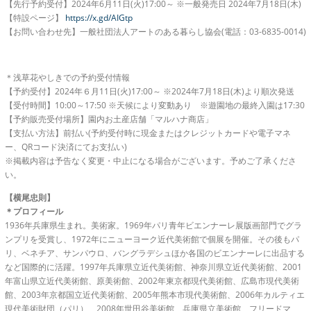
【先行予約受付】2024年6月11日(火)17:00～ ※一般発売日 2024年7月18日(木)
【特設ページ】
https://x.gd/AIGtp
【お問い合わせ先】一般社団法人アートのある暮らし協会(電話：03-6835-0014)
＊浅草花やしきでの予約受付情報
【予約受付】2024年６月11日(火)17:00～ ※2024年7月18日(木)より順次発送
【受付時間】10:00～17:50 ※天候により変動あり ※遊園地の最終入園は17:30
【予約販売受付場所】園内お土産店舗「マルハナ商店」
【支払い方法】前払い(予約受付時に現金またはクレジットカードや電子マネ
ー、QRコード決済にてお支払い)
※掲載内容は予告なく変更・中止になる場合がございます。予めご了承くださ
い。
【横尾忠則】
＊プロフィール
1936年兵庫県生まれ。美術家。1969年パリ青年ビエンナーレ展版画部門でグラ
ンプリを受賞し、1972年にニューヨーク近代美術館で個展を開催。その後もパ
リ、ベネチア、サンパウロ、バングラデシュほか各国のビエンナーレに出品する
など国際的に活躍。1997年兵庫県立近代美術館、神奈川県立近代美術館、2001
年富山県立近代美術館、原美術館、2002年東京都現代美術館、広島市現代美術
館、2003年京都国立近代美術館、2005年熊本市現代美術館、2006年カルティエ
現代美術財団（パリ）、2008年世田谷美術館、兵庫県立美術館、フリードマ