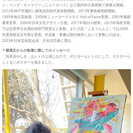
ン・ベンダ・ギャラリー（ニューヨーク）など国内外の美術館で個展を開催。
2012年神戸市灘区に横尾忠則現代美術館開館。2013年豊島横尾館開館。
1995年毎日芸術賞、2000年ニューヨークＡＤＣ Hall of Fame受賞。2001年紫綬
褒章受章。2006年日本文化デザイン大賞。2011年旭日小綬章。2015年高松宮殿
下記念世界文化賞絵画部門受賞など多数。また小説『ぶるうらんど』では2008
年度泉鏡花文学賞を受賞。作品集・著書は国内海外において多数にのぼる。
2023年日本芸術院会員、文化功労者に選出。
＊横尾氏からの執筆に際してのメッセージ
「浅草花やしき」はレトロな感じなので、ポスターもレトロにして、ポスターら
しくないポスターを描きました。