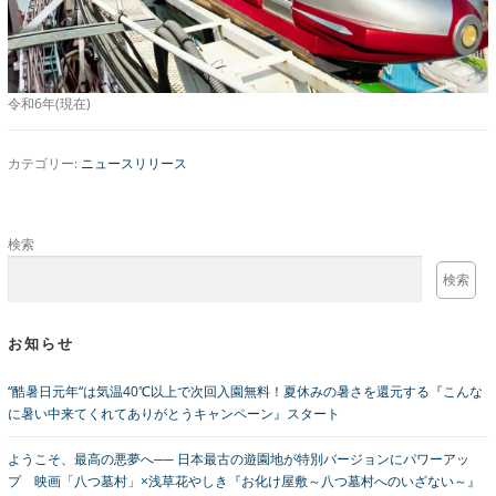
令和6年(現在)
カテゴリー:
ニュースリリース
検索
検索
お知らせ
“酷暑日元年“は気温40℃以上で次回入園無料！夏休みの暑さを還元する『こんな
に暑い中来てくれてありがとうキャンペーン』スタート
ようこそ、最高の悪夢へ── 日本最古の遊園地が特別バージョンにパワーアッ
プ 映画「八つ墓村」×浅草花やしき『お化け屋敷～八つ墓村へのいざない～』