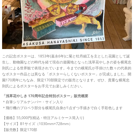
この記念ポスターは、1853年(嘉永6年)に菊と牡丹細工を主とした花園として誕
生し、動物園などの時代を経て現在の遊園地となった浅草花やしきの姿を横尾忠
則氏による世界観で表現されています。今までの横尾氏が手掛けた数々の代表的
なポスター作品とは異なる「ポスターらしくないポスター」が完成しました。開
園170周年にちなみ、限定170部限定での販売となります。ぜひ、貴重な横尾忠
則氏によるポスターをお手元でお楽しみください。
「浅草花やしき 170周年記念特別ポスター」販売概要
＊自筆シリアルナンバー・サイン入り
＊飛行機のプロペラ部分を横尾氏自身が1点ずつ手描きで白く手彩色します
【価格】55,000円(税込・特注アルミケース筒入り)
【サイズ】B1サイズ（1030mm×728mm）
【販売数】限定170部