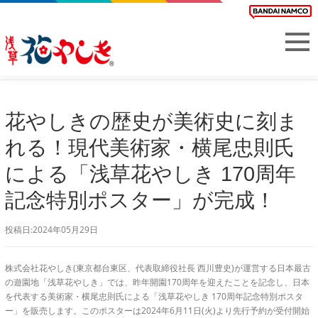
花やしきの歴史が美術史に刻ま
れる！現代美術家・横尾忠則氏
による「浅草花やしき 170周年
記念特別ポスター」が完成！
投稿日:2024年05月29日
株式会社花やしき(東京都台東区、代表取締役社長 西川豊史)が運営する日本最古
の遊園地「浅草花やしき」では、昨年開園170周年を迎えたことを記念し、日本
を代表する美術家・横尾忠則氏による「浅草花やしき 170周年記念特別ポスタ
ー」を販売します。このポスターは2024年6月11日(火)より先行予約が受付開始