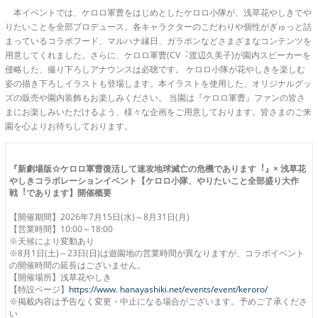
本イベントでは、ケロロ軍曹をはじめとしたケロロ小隊が、浅草花やしきでや
りたいことを全部プロデュース。各キャラクターのこだわりや個性がぎゅっと詰
まっているコラボフード、マルハナ縁日、ガラポンなどさまざまなコンテンツを
用意してくれました。さらに、ケロロ軍曹(CV︓渡辺久美子)が園内スピーカーを
侵略した、撮り下ろしアナウンスは必聴です。 ケロロ小隊が花やしきを楽しむ
姿の描き下ろしイラストも登場します。本イラストを使用した、オリジナルグッ
ズの販売や園内装飾もお楽しみください。 当園は『ケロロ軍曹』ファンの皆さ
まにお楽しみいただけるよう、様々な企画をご用意しております。皆さまのご来
園を心よりお待ちしております。
『新劇場版☆ケロロ軍曹復活して速攻地球滅亡の危機であります︕』× 浅草花
やしきコラボレーションイベント【ケロロ小隊、やりたいこと全部盛り大作
戦︕であります】開催概要
【開催期間】2026年7月15日(水)～8月31日(月)
【営業時間】10:00～18:00
※天候により変動あり
※8月1日(土)～23日(日)は遊園地の営業時間が異なりますが、コラボイベント
の開催時間の延長はございません。
【開催場所】浅草花やしき
【特設ページ】
https://www. hanayashiki.net/events/event/keroro/
※掲載内容は予告なく変更・中止になる場合がございます。予めご了承くださ
い