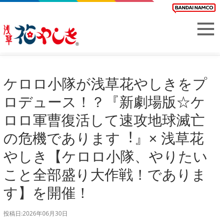
ケロロ小隊が浅草花やしきをプ
ロデュース！？『新劇場版☆ケ
ロロ軍曹復活して速攻地球滅亡
の危機であります︕』× 浅草花
やしき【ケロロ小隊、やりたい
こと全部盛り大作戦！でありま
す】を開催！
投稿日:2026年06月30日