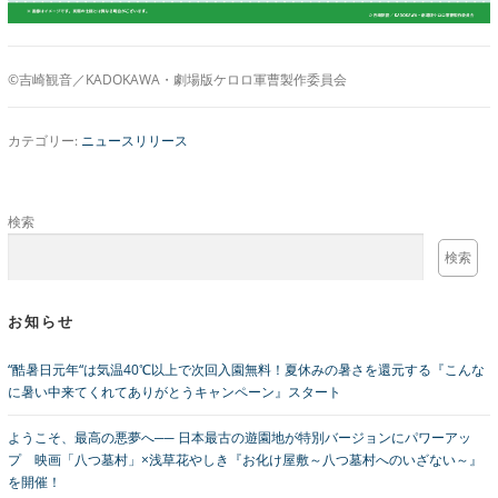
©吉崎観音／KADOKAWA・劇場版ケロロ軍曹製作委員会
カテゴリー:
ニュースリリース
検索
検索
お知らせ
“酷暑日元年“は気温40℃以上で次回入園無料！夏休みの暑さを還元する『こんな
に暑い中来てくれてありがとうキャンペーン』スタート
ようこそ、最高の悪夢へ── 日本最古の遊園地が特別バージョンにパワーアッ
プ 映画「八つ墓村」×浅草花やしき『お化け屋敷～八つ墓村へのいざない～』
を開催！