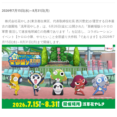
2026年7月15日(水)～8月31日(月)
株式会社花やしき(東京都台東区、代表取締役社長 西川豊史)が運営する日本最
古の遊園地「浅草花やしき」は、6月26日(金)に公開された『新劇場版☆ケロロ
軍曹 復活して速攻地球滅亡の危機であります︕』を記念し、コラボレーション
イベント【ケロロ小隊、やりたいこと全部盛り大作戦︕であります】を2026年7
月15日(水)～8月31日(月)まで開催します。