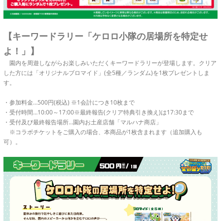
【キーワードラリー「ケロロ小隊の居場所を特定せ
よ！」】
園内を周遊しながらお楽しみいただくキーワードラリーが登場します。クリア
した方には「オリジナルブロマイド」(全5種／ランダム)を1枚プレゼントしま
す。
・参加料金…500円(税込) ※1会計につき10枚まで
・受付時間…10:00～17:00※最終報告(クリア特典引き換え)は17:30まで
・受付及び最終報告場所…園内お土産店舗「マルハナ商店」
※コラボチケットをご購入の場合、本商品が1枚含まれます（追加購入も
可）。