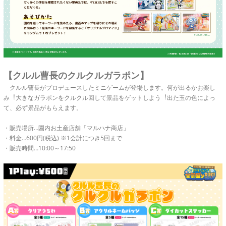
【クルル曹長のクルクルガラポン】
クルル曹長がプロデュースしたミニゲームが登場します。何が出るかお楽し
み︕大きなガラポンをクルクル回して景品をゲットしよう︕出た玉の色によっ
て、必ず景品がもらえます。
・販売場所…園内お土産店舗「マルハナ商店」
・料金…600円(税込) ※1会計につき5回まで
・販売時間…10:00～17:50