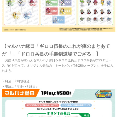
【マルハナ縁日「ギロロ伍長のこれが俺のまとあて
だ︕」「ドロロ兵長の手裏剣道場でござる」】
お祭り気分が味わえるマルハナ縁日をギロロ伍長とドロロ兵長がプロデュー
ス︕的を狙って、オリジナル景品の「トートバッグ(全2種/オープン)」を手に入
れよう。
・料金…500円(税込)
・場所…「マルハナ縁日」