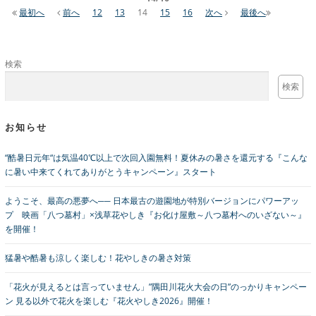
最初へ
前へ
12
13
14
15
16
次へ
最後へ
検索
検索
お知らせ
“酷暑日元年“は気温40℃以上で次回入園無料！夏休みの暑さを還元する『こんな
に暑い中来てくれてありがとうキャンペーン』スタート
ようこそ、最高の悪夢へ── 日本最古の遊園地が特別バージョンにパワーアッ
プ 映画「八つ墓村」×浅草花やしき『お化け屋敷～八つ墓村へのいざない～』
を開催！
猛暑や酷暑も涼しく楽しむ！花やしきの暑さ対策
「花火が見えるとは言っていません」”隅田川花火大会の日”のっかりキャンペー
ン 見る以外で花火を楽しむ『花火やしき2026』開催！