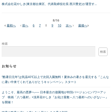
株式会社花やしき(東京都台東区、代表取締役社長 西川豊史)が運営す...
8
/
16
最初へ
前へ
6
7
8
9
10
次へ
最後へ
検索
検索
お知らせ
“酷暑日元年“は気温40℃以上で次回入園無料！夏休みの暑さを還元する『こんな
に暑い中来てくれてありがとうキャンペーン』スタート
ようこそ、最高の悪夢へ── 日本最古の遊園地が特別バージョンにパワーアッ
プ 映画「八つ墓村」×浅草花やしき『お化け屋敷～八つ墓村へのいざない～』
を開催！